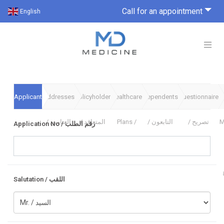
Call for an appointment
English
Applicant
Addresses
Policyholder
Healthcare
Dependents
Questionnaire
C
/ طالب
/ العناوين
/ المتعاقد
Plans /
/ التابعون
/ تصريح
M
Application No / رقم الطلب
البرامج
الضمان
Salutation / اللقب
ل